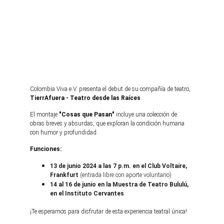
Colombia Viva e.V. presenta el debut de su compañía de teatro, 
TierrAfuera - Teatro desde las Raíces
.
El montaje 
"
Cosas que Pasan"
 incluye una colección de 
obras breves y absurdas, que exploran la condición humana 
con humor y profundidad.
Funciones:
13 de junio 2024 a las 7 p.m. en el Club Voltaire, 
Frankfurt
 (entrada libre con aporte voluntario)
14 al 16 de junio en la Muestra de Teatro Bululú, 
en el Instituto Cervantes
¡Te esperamos para disfrutar de esta experiencia teatral única!